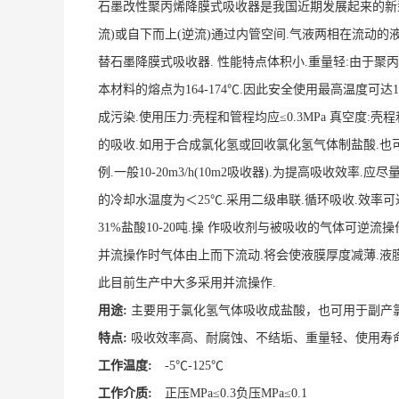
石墨改性聚丙烯降膜式吸收器是我国近期发展起来的新
流)或自下而上(逆流)通过内管空间.气液两相在流动
替石墨降膜式吸收器. 性能特点体积小.重量轻:由于聚丙烯
本材料的熔点为164-174℃.因此安全使用最高温度可达
成污染.使用压力:壳程和管程均应≤0.3MPa 真空度:壳
的吸收.如用于合成氯化氢或回收氯化氢气体制盐酸.也可以
例.一般10-20m3/h(10m2吸收器).为提高吸收
的冷却水温度为＜25℃.采用二级串联.循环吸收.效率可
31%盐酸10-20吨.操 作吸收剂与被吸收的气体可逆
并流操作时气体由上而下流动.将会使液膜厚度减薄.液膜
此目前生产中大多采用并流操作.
用途:
主要用于氯化氢气体吸收成盐酸，也可用于副产
特点:
吸收效率高、耐腐蚀、不结垢、重量轻、使用寿
工作温度:
-5℃-125℃
工作介质:
正压MPa≤0.3负压MPa≤0.1