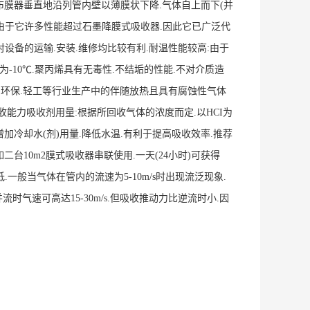
膜器垂直地沿列管内壁以薄膜状下降.气体自上而下(并
.由于它许多性能超过石墨降膜式吸收器.因此它已广泛代
.对设备的运输.安装.维修均比较有利.耐温性能较高:由于
度为-10℃.聚丙烯具有无毒性.不结垢的性能.不对介质造
染.冶金.环保.轻工等行业生产中的伴随放热且具有腐蚀性气体
吸收能力吸收剂用量:根据所回收气体的浓度而定.以HCI为
.增加冷却水(剂)用量.降低水温.有利于提高吸收效率.推荐
台10m2膜式吸收器串联使用.一天(24小时)可获得
.一般当气体在管内的流速为5-10m/s时出现流泛现象.
气速可高达15-30m/s.但吸收推动力比逆流时小.因