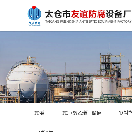
PP类
PE（聚乙烯）储罐
钢衬塑