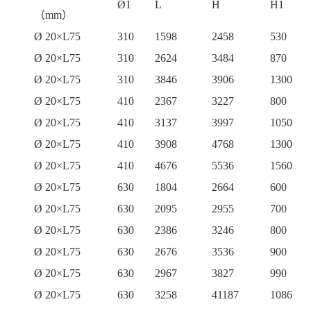
Ø1
L
H
H1
）
（mm）
Ø 20×L75
310
1598
2458
530
Ø 20×L75
310
2624
3484
870
Ø 20×L75
310
3846
3906
1300
Ø 20×L75
410
2367
3227
800
Ø 20×L75
410
3137
3997
1050
Ø 20×L75
410
3908
4768
1300
Ø 20×L75
410
4676
5536
1560
Ø 20×L75
630
1804
2664
600
Ø 20×L75
630
2095
2955
700
Ø 20×L75
630
2386
3246
800
Ø 20×L75
630
2676
3536
900
Ø 20×L75
630
2967
3827
990
Ø 20×L75
630
3258
41187
1086