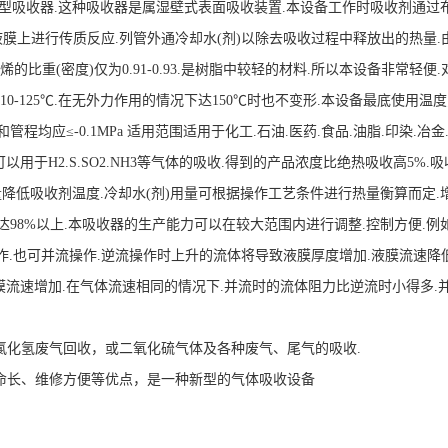
型吸收器.这种吸收器是属湿壁式表面吸收装置.本设备工作时吸收剂通过布
的液膜上进行传质反应.列管外通冷却水(剂)以除去吸收过程中释放出的热量
的比重(密度)仅为0.91-0.93.是树脂中较轻的材料.所以本设备非常轻便
110-125℃.在无外力作用的情况下达150℃时也不变形.本设备最底使用温
程和管程均应≤-0.1MPa 适用范围适用于化工.石油.医药.食品.油脂.印
用于H2.S.SO2.NH3等气体的吸收.得到的产品浓度比绝热吸收高5%.
效率.应尽量降低吸收剂温度.冷却水(剂)用量可根据操作工艺条件进行热量衡算而定
达98%以上.本吸收器的生产能力可以在较大范围内进行调整.控制方便.例如二
流操作.也可并流操作.逆流操作时上升的流体将导致液膜厚度增加.液膜流速降低
流速增加.在气体流速相同的情况下.并流时的流体阻力比逆流时小得多.并流时
氯化氢废气回收，或二氧化硫气体及各种废气、尾气的吸收.
命长、维修方便等优点，是一种新型的气体吸收设备